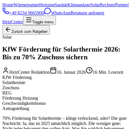
Home
Wärmepumpe
Heizung
Sanitär
Klimaanlage
Solar
Rechner
Partner
+49 8234 9665900
WhatsApp
Beratung anfragen
HeizCenter
Toggle menu
Zurück zum Ratgeber
Solar
KfW Förderung für Solarthermie 2026:
Bis zu 70% Zuschuss sichern
HeizCenter Redaktion
16. Januar 2026
16
Min. Lesezeit
KfW Förderung
Solarthermie
Zuschuss
BEG
Förderung Heizung
Geschwindigkeitsbonus
Antragstellung
70% Förderung für Solarthermie – klingt verlockend, oder? Die gute
Nachricht: Ja, das ist 2025 tatsächlich möglich. Die weniger gute:
Nicht jeder bekommt den vollen Satz. Was Sie wirklich bekommen