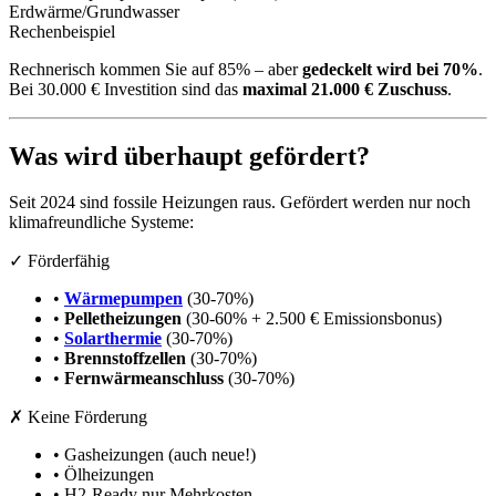
Erdwärme/Grundwasser
Rechenbeispiel
Rechnerisch kommen Sie auf 85% – aber
gedeckelt wird bei 70%
.
Bei 30.000 € Investition sind das
maximal 21.000 € Zuschuss
.
Was wird überhaupt gefördert?
Seit 2024 sind fossile Heizungen raus. Gefördert werden nur noch
klimafreundliche Systeme:
✓ Förderfähig
•
Wärmepumpen
(30-70%)
•
Pelletheizungen
(30-60% + 2.500 € Emissionsbonus)
•
Solarthermie
(30-70%)
•
Brennstoffzellen
(30-70%)
•
Fernwärmeanschluss
(30-70%)
✗ Keine Förderung
• Gasheizungen (auch neue!)
• Ölheizungen
• H2-Ready nur Mehrkosten