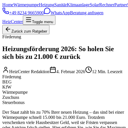
Home
Wärmepumpe
Heizung
Sanitär
Klimaanlage
Solar
Rechner
Partner
+49 8234 9665900
WhatsApp
Beratung anfragen
HeizCenter
Toggle menu
Zurück zum Ratgeber
Förderung
Heizungsförderung 2026: So holen Sie
sich bis zu 21.000 € zurück
HeizCenter Redaktion
4. Februar 2026
12
Min. Lesezeit
Förderung
BEG
KfW
Wärmepumpe
Zuschuss
Steuerbonus
Der Staat zahlt bis zu 70% Ihrer neuen Heizung – das sind bei einer
Wärmepumpe schnell 15.000 bis 21.000 Euro. Trotzdem
verschenken viele Hausbesitzer Geld, weil sie Fristen verpassen
oder Anträge falsch stellen. Hier erfahren Sie, wie Sie das Maximum