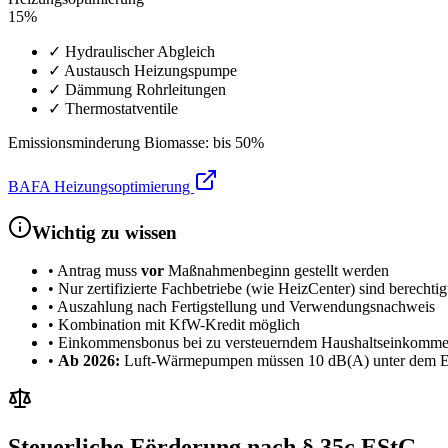
15%
✓ Hydraulischer Abgleich
✓ Austausch Heizungspumpe
✓ Dämmung Rohrleitungen
✓ Thermostatventile
Emissionsminderung Biomasse: bis 50%
BAFA Heizungsoptimierung
Wichtig zu wissen
• Antrag muss
vor
Maßnahmenbeginn gestellt werden
• Nur zertifizierte Fachbetriebe (wie HeizCenter) sind berechtig
• Auszahlung nach Fertigstellung und Verwendungsnachweis
• Kombination mit KfW-Kredit möglich
• Einkommensbonus bei zu versteuerndem Haushaltseinkommen
•
Ab 2026:
Luft-Wärmepumpen müssen 10 dB(A) unter dem EU-
Steuerliche Förderung nach § 35c EStG