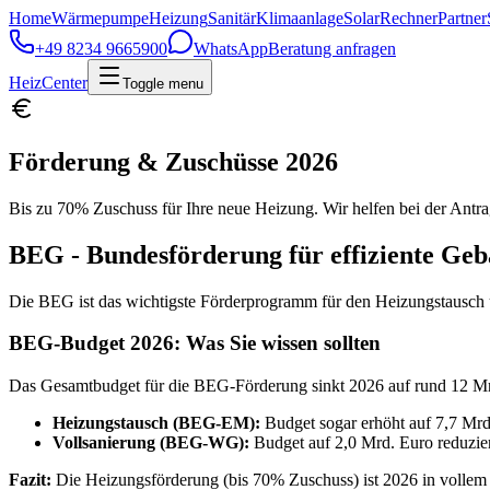
Home
Wärmepumpe
Heizung
Sanitär
Klimaanlage
Solar
Rechner
Partner
+49 8234 9665900
WhatsApp
Beratung anfragen
HeizCenter
Toggle menu
Förderung & Zuschüsse 2026
Bis zu 70% Zuschuss für Ihre neue Heizung. Wir helfen bei der Antra
BEG - Bundesförderung für effiziente Ge
Die BEG ist das wichtigste Förderprogramm für den Heizungstausch un
BEG-Budget 2026: Was Sie wissen sollten
Das Gesamtbudget für die BEG-Förderung sinkt 2026 auf rund 12 Mrd.
Heizungstausch (BEG-EM):
Budget sogar erhöht auf 7,7 Mrd
Vollsanierung (BEG-WG):
Budget auf 2,0 Mrd. Euro reduzier
Fazit:
Die Heizungsförderung (bis 70% Zuschuss) ist 2026 in vollem 