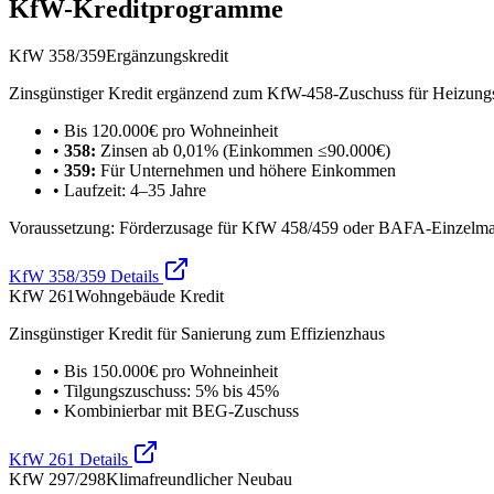
KfW-Kreditprogramme
KfW 358/359
Ergänzungskredit
Zinsgünstiger Kredit ergänzend zum KfW-458-Zuschuss für Heizun
• Bis 120.000€ pro Wohneinheit
•
358:
Zinsen ab 0,01% (Einkommen ≤90.000€)
•
359:
Für Unternehmen und höhere Einkommen
• Laufzeit: 4–35 Jahre
Voraussetzung: Förderzusage für KfW 458/459 oder BAFA-Einzel
KfW 358/359 Details
KfW 261
Wohngebäude Kredit
Zinsgünstiger Kredit für Sanierung zum Effizienzhaus
• Bis 150.000€ pro Wohneinheit
• Tilgungszuschuss: 5% bis 45%
• Kombinierbar mit BEG-Zuschuss
KfW 261 Details
KfW 297/298
Klimafreundlicher Neubau