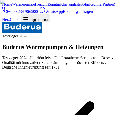
Home
Wärmepumpe
Heizung
Sanitär
Klimaanlage
Solar
Rechner
Partner
+49 8234 9665900
WhatsApp
Beratung anfragen
HeizCenter
Toggle menu
Testsieger 2024
Buderus Wärmepumpen & Heizungen
Testsieger 2024. Unerhört leise. Die Logatherm Serie vereint Bosch-
Qualität mit innovativer Schalldämmung und höchster Effizienz.
Deutsche Ingenieurskunst seit 1731.