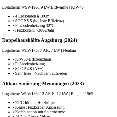
Logatherm WSW196i, 9 kW Erdwärme | KfW40
• 4 Erdsonden à 100m
• SCOP 5,5 (höchste Effizienz)
• Fußbodenheizung 32°C
• Heizkosten: ~380€/Jahr
Doppelhaushälfte Augsburg (2024)
Logatherm WLW176i-7 AR, 7 kW | Neubau
• KfW55-Effizienzhaus
• Fußbodenheizung
• SCOP 4,8 (A++)
• Sehr leise - Nachbarn zufrieden
Altbau-Sanierung Memmingen (2023)
Logatherm WLW186i-12 AR E, 12 kW | Baujahr 1965
• 75°C für alte Heizkörper
• Keine Heizkörper-Anpassung
• Kombination mit Solarthermie
• JAZ: 3,7 trotz Altbau