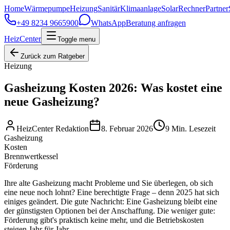
Home
Wärmepumpe
Heizung
Sanitär
Klimaanlage
Solar
Rechner
Partner
+49 8234 9665900
WhatsApp
Beratung anfragen
HeizCenter
Toggle menu
Zurück zum Ratgeber
Heizung
Gasheizung Kosten 2026: Was kostet eine
neue Gasheizung?
HeizCenter Redaktion
8. Februar 2026
9
Min. Lesezeit
Gasheizung
Kosten
Brennwertkessel
Förderung
Ihre alte Gasheizung macht Probleme und Sie überlegen, ob sich
eine neue noch lohnt? Eine berechtigte Frage – denn 2025 hat sich
einiges geändert. Die gute Nachricht: Eine Gasheizung bleibt eine
der günstigsten Optionen bei der Anschaffung. Die weniger gute:
Förderung gibt's praktisch keine mehr, und die Betriebskosten
steigen Jahr für Jahr.