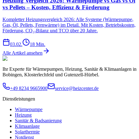
Heizung Vergleich 2026: Wärmepumpe vs Gas vs Öl
vs Pellets – Kosten, Effizienz & Förderung
Kompletter Heizungsvergleich 2026: Alle Systeme (Wärmepumpe,
Gas, Öl, Pellets, Fernwärme) im Detail. Mit Kosten, Betriebskosten,
Förderung, CO₂-Bilanz und TCO über 20 Jahre.
03.02.
18
Min.
Alle Artikel ansehen
Ihr Experte für Wärmepumpen, Heizung, Sanitär & Klimaanlagen in
Bobingen, Klosterlechfeld und Gutenzell-Hürbel.
+49 8234 9665900
service@heizcenter.de
Dienstleistungen
Wärmepumpe
Heizung
Sanitär & Badsanierung
Klimaanlage
Solarthermie
Notdienst