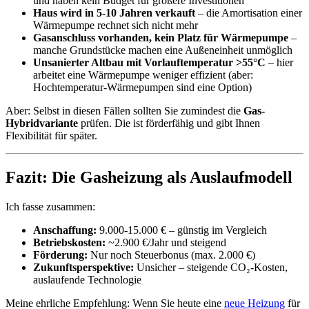
und haben kein Budget für größere Investitionen
Haus wird in 5-10 Jahren verkauft
– die Amortisation einer
Wärmepumpe rechnet sich nicht mehr
Gasanschluss vorhanden, kein Platz für Wärmepumpe
–
manche Grundstücke machen eine Außeneinheit unmöglich
Unsanierter Altbau mit Vorlauftemperatur >55°C
– hier
arbeitet eine Wärmepumpe weniger effizient (aber:
Hochtemperatur-Wärmepumpen sind eine Option)
Aber: Selbst in diesen Fällen sollten Sie zumindest die
Gas-
Hybridvariante
prüfen. Die ist förderfähig und gibt Ihnen
Flexibilität für später.
Fazit: Die Gasheizung als Auslaufmodell
Ich fasse zusammen:
Anschaffung:
9.000-15.000 € – günstig im Vergleich
Betriebskosten:
~2.900 €/Jahr und steigend
Förderung:
Nur noch Steuerbonus (max. 2.000 €)
Zukunftsperspektive:
Unsicher – steigende CO₂-Kosten,
auslaufende Technologie
Meine ehrliche Empfehlung: Wenn Sie heute eine
neue Heizung
für