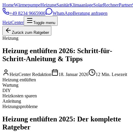
Home
Wärmepumpe
Heizung
Sanitär
Klimaanlage
Solar
Rechner
Partner
+49 8234 9665900
WhatsApp
Beratung anfragen
HeizCenter
Toggle menu
Zurück zum Ratgeber
Heizung
Heizung entlüften 2026: Schritt-für-
Schritt-Anleitung & Tipps
HeizCenter Redaktion
18. Januar 2026
12
Min. Lesezeit
Heizung entlüften
Wartung
DIY
Heizkosten sparen
Anleitung
Heizungsprobleme
Heizung entlüften 2025: Der komplette
Ratgeber