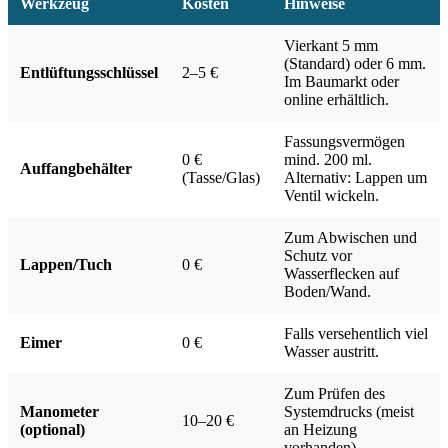
Werkzeug
Kosten
Hinweise
Vierkant 5 mm
(Standard) oder 6 mm.
Entlüftungsschlüssel
2–5 €
Im Baumarkt oder
online erhältlich.
Fassungsvermögen
0 €
mind. 200 ml.
Auffangbehälter
(Tasse/Glas)
Alternativ: Lappen um
Ventil wickeln.
Zum Abwischen und
Schutz vor
Lappen/Tuch
0 €
Wasserflecken auf
Boden/Wand.
Falls versehentlich viel
Eimer
0 €
Wasser austritt.
Zum Prüfen des
Manometer
Systemdrucks (meist
10–20 €
(optional)
an Heizung
vorhanden).