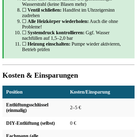
Wasserstrahl (keine Blasen mehr)
☐
Ventil schließen:
Handfest im Uhrzeigersinn
zudrehen
☐
Alle Heizkörper wiederholen:
Auch die ohne
Probleme!
☐
Systemdruck kontrollieren:
Ggf. Wasser
nachfüllen auf 1,5–2,0 bar
☐
Heizung einschalten:
Pumpe wieder aktivieren,
Betrieb prüfen
Kosten & Einsparungen
Position
Kosten/Einsparung
Entlüftungsschlüssel
2–5 €
(einmalig)
DIY-Entlüftung (selbst)
0 €
Fachmann (alle