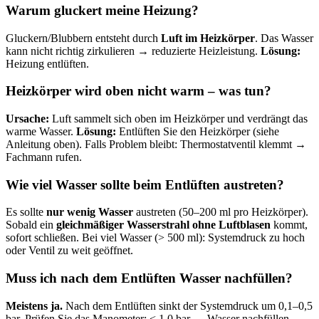
Warum gluckert meine Heizung?
Gluckern/Blubbern entsteht durch
Luft im Heizkörper
. Das Wasser
kann nicht richtig zirkulieren → reduzierte Heizleistung.
Lösung:
Heizung entlüften.
Heizkörper wird oben nicht warm – was tun?
Ursache:
Luft sammelt sich oben im Heizkörper und verdrängt das
warme Wasser.
Lösung:
Entlüften Sie den Heizkörper (siehe
Anleitung oben). Falls Problem bleibt: Thermostatventil klemmt →
Fachmann rufen.
Wie viel Wasser sollte beim Entlüften austreten?
Es sollte
nur wenig Wasser
austreten (50–200 ml pro Heizkörper).
Sobald ein
gleichmäßiger Wasserstrahl ohne Luftblasen
kommt,
sofort schließen. Bei viel Wasser (> 500 ml): Systemdruck zu hoch
oder Ventil zu weit geöffnet.
Muss ich nach dem Entlüften Wasser nachfüllen?
Meistens ja.
Nach dem Entlüften sinkt der Systemdruck um 0,1–0,5
bar. Prüfen Sie das Manometer: < 1,0 bar → Wasser nachfüllen.