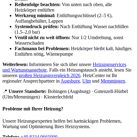
Reihenfolge beachten:
Von unten nach oben, alle
Heizkörper entlüften
Werkzeug minimal:
Entlüftungsschlüssel (2–5 €),
Auffangbehälter, Lappen
Systemdruck prüfen:
Nach Entlüftung Wasser nachfüllen
(1,5–2,0 bar)
Ventil nicht zu weit öffnen:
Nur 1/2 Umdrehung, sonst
Wasserschaden
Fachmann bei Problemen:
Heizkörper bleibt kalt, häufiges
Entlüften nötig, Wärmepumpe
Weiterlesen:
Informieren Sie sich über unsere
Heizungsservices
und Wartungsangebote
. Falls ein Heizungstausch ansteht, lesen Sie
unseren
großen Heizungsvergleich 2026
. HeizCenter ist Ihr
regionaler Ansprechpartner in
Augsburg
,
Ulm
und
Memmingen
.
📍
Unsere Standorte:
Bobingen (Augsburg) · Gutenzell-Hürbel
(Ulm/Memmingen) · Klosterlechfeld
Probleme mit Ihrer Heizung?
Unsere Heizungsexperten helfen bei hartnäckigen Problemen,
Wartung und Optimierung Ihres Heizsystems.
Telefon:
+49 8234 9665900