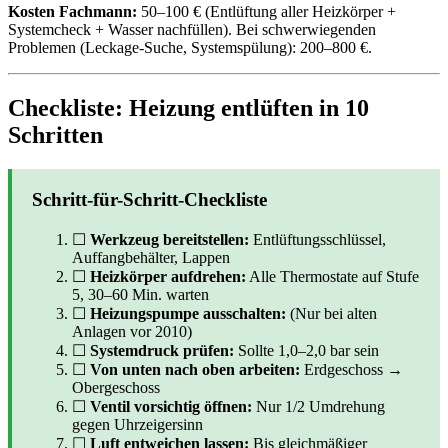
Kosten Fachmann:
50–100 € (Entlüftung aller Heizkörper +
Systemcheck + Wasser nachfüllen). Bei schwerwiegenden
Problemen (Leckage-Suche, Systemspülung): 200–800 €.
Checkliste: Heizung entlüften in 10
Schritten
Schritt-für-Schritt-Checkliste
☐
Werkzeug bereitstellen:
Entlüftungsschlüssel,
Auffangbehälter, Lappen
☐
Heizkörper aufdrehen:
Alle Thermostate auf Stufe
5, 30–60 Min. warten
☐
Heizungspumpe ausschalten:
(Nur bei alten
Anlagen vor 2010)
☐
Systemdruck prüfen:
Sollte 1,0–2,0 bar sein
☐
Von unten nach oben arbeiten:
Erdgeschoss →
Obergeschoss
☐
Ventil vorsichtig öffnen:
Nur 1/2 Umdrehung
gegen Uhrzeigersinn
☐
Luft entweichen lassen:
Bis gleichmäßiger