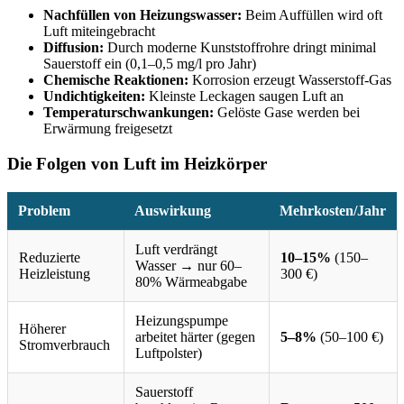
Nachfüllen von Heizungswasser:
Beim Auffüllen wird oft
Luft miteingebracht
Diffusion:
Durch moderne Kunststoffrohre dringt minimal
Sauerstoff ein (0,1–0,5 mg/l pro Jahr)
Chemische Reaktionen:
Korrosion erzeugt Wasserstoff-Gas
Undichtigkeiten:
Kleinste Leckagen saugen Luft an
Temperaturschwankungen:
Gelöste Gase werden bei
Erwärmung freigesetzt
Die Folgen von Luft im Heizkörper
Problem
Auswirkung
Mehrkosten/Jahr
Luft verdrängt
Reduzierte
10–15%
(150–
Wasser → nur 60–
Heizleistung
300 €)
80% Wärmeabgabe
Heizungspumpe
Höherer
arbeitet härter (gegen
5–8%
(50–100 €)
Stromverbrauch
Luftpolster)
Sauerstoff