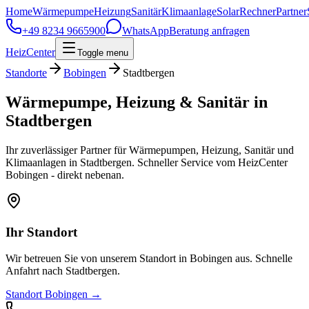
Home
Wärmepumpe
Heizung
Sanitär
Klimaanlage
Solar
Rechner
Partner
+49 8234 9665900
WhatsApp
Beratung anfragen
HeizCenter
Toggle menu
Standorte
Bobingen
Stadtbergen
Wärmepumpe, Heizung & Sanitär in
Stadtbergen
Ihr zuverlässiger Partner für Wärmepumpen, Heizung, Sanitär und
Klimaanlagen in Stadtbergen. Schneller Service vom HeizCenter
Bobingen - direkt nebenan.
Ihr Standort
Wir betreuen Sie von unserem Standort in
Bobingen
aus. Schnelle
Anfahrt nach
Stadtbergen
.
Standort
Bobingen
→