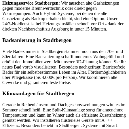
Heizungsservice Stadtbergen:
Wir tauschen alte Gasheizungen
gegen moderne Brennwerttechnik oder direkt gegen
Wärmepumpen. Auch Hybrid-Systeme, bei denen die alte
Gasheizung als Backup erhalten bleibt, sind eine Option. Unser
24/7-Notdienst ist bei Heizungsausfällen schnell vor Ort - dank der
direkten Nachbarschaft zu Augsburg in unter 15 Minuten.
Badsanierung in Stadtbergen
Viele Badezimmer in Stadtbergen stammen noch aus den 70er und
80er Jahren. Eine Badsanierung schafft modernes Wohngefühl und
erhöht den Immobilienwert. Mit unserer 3D-Planung können Sie Ihr
neues Bad vorab visualisieren. Besonders nachgefragt: Barrierefreie
Bäder für ein selbstbestimmtes Leben im Alter. Fördermöglichkeiten
über Pflegekasse (bis 4.000€ pro Person). Wir koordinieren alle
Gewerke und garantieren feste Preise.
Klimaanlagen für Stadtbergen
Gerade in Reihenhäusern und Dachgeschosswohnungen wird es im
Sommer schnell heiß. Eine Split-Klimaanlage sorgt für angenehme
Temperaturen und kann im Winter auch als effiziente Zusatzheizung
genutzt werden. Wir installieren flüsterleise Geräte mit A+++-
Effizienz. Besonders beliebt in Stadtbergen: Systeme mit Smart-