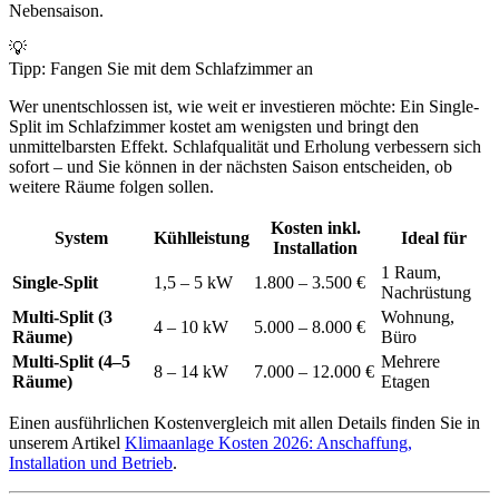
Nebensaison.
💡
Tipp: Fangen Sie mit dem Schlafzimmer an
Wer unentschlossen ist, wie weit er investieren möchte: Ein Single-
Split im Schlafzimmer kostet am wenigsten und bringt den
unmittelbarsten Effekt. Schlafqualität und Erholung verbessern sich
sofort – und Sie können in der nächsten Saison entscheiden, ob
weitere Räume folgen sollen.
Kosten inkl.
System
Kühlleistung
Ideal für
Installation
1 Raum,
Single-Split
1,5 – 5 kW
1.800 – 3.500 €
Nachrüstung
Multi-Split (3
Wohnung,
4 – 10 kW
5.000 – 8.000 €
Räume)
Büro
Multi-Split (4–5
Mehrere
8 – 14 kW
7.000 – 12.000 €
Räume)
Etagen
Einen ausführlichen Kostenvergleich mit allen Details finden Sie in
unserem Artikel
Klimaanlage Kosten 2026: Anschaffung,
Installation und Betrieb
.