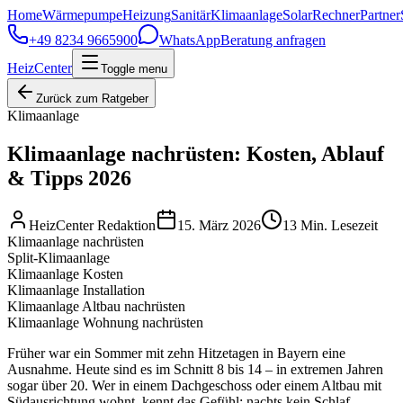
Home
Wärmepumpe
Heizung
Sanitär
Klimaanlage
Solar
Rechner
Partner
+49 8234 9665900
WhatsApp
Beratung anfragen
HeizCenter
Toggle menu
Zurück zum Ratgeber
Klimaanlage
Klimaanlage nachrüsten: Kosten, Ablauf
& Tipps 2026
HeizCenter Redaktion
15. März 2026
13
Min. Lesezeit
Klimaanlage nachrüsten
Split-Klimaanlage
Klimaanlage Kosten
Klimaanlage Installation
Klimaanlage Altbau nachrüsten
Klimaanlage Wohnung nachrüsten
Früher war ein Sommer mit zehn Hitzetagen in Bayern eine
Ausnahme. Heute sind es im Schnitt 8 bis 14 – in extremen Jahren
sogar über 20. Wer in einem Dachgeschoss oder einem Altbau mit
Südausrichtung wohnt, kennt das Gefühl: nachts kein Schlaf,