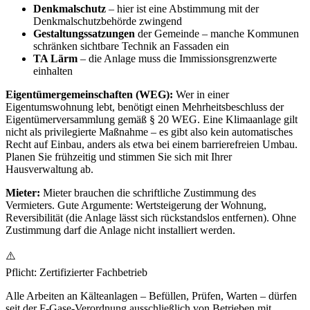
Denkmalschutz
– hier ist eine Abstimmung mit der
Denkmalschutzbehörde zwingend
Gestaltungssatzungen
der Gemeinde – manche Kommunen
schränken sichtbare Technik an Fassaden ein
TA Lärm
– die Anlage muss die Immissionsgrenzwerte
einhalten
Eigentümergemeinschaften (WEG):
Wer in einer
Eigentumswohnung lebt, benötigt einen Mehrheitsbeschluss der
Eigentümerversammlung gemäß § 20 WEG. Eine Klimaanlage gilt
nicht als privilegierte Maßnahme – es gibt also kein automatisches
Recht auf Einbau, anders als etwa bei einem barrierefreien Umbau.
Planen Sie frühzeitig und stimmen Sie sich mit Ihrer
Hausverwaltung ab.
Mieter:
Mieter brauchen die schriftliche Zustimmung des
Vermieters. Gute Argumente: Wertsteigerung der Wohnung,
Reversibilität (die Anlage lässt sich rückstandslos entfernen). Ohne
Zustimmung darf die Anlage nicht installiert werden.
⚠️
Pflicht: Zertifizierter Fachbetrieb
Alle Arbeiten an Kälteanlagen – Befüllen, Prüfen, Warten – dürfen
seit der F-Gase-Verordnung ausschließlich von Betrieben mit