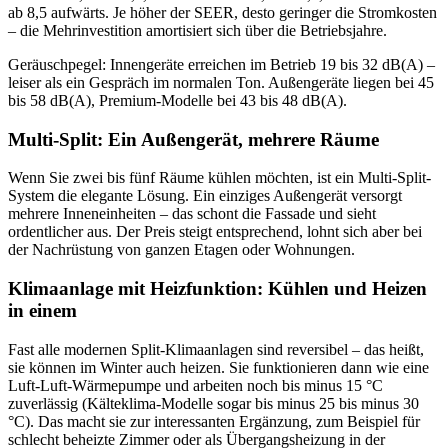
ab 8,5 aufwärts. Je höher der SEER, desto geringer die Stromkosten
– die Mehrinvestition amortisiert sich über die Betriebsjahre.
Geräuschpegel: Innengeräte erreichen im Betrieb 19 bis 32 dB(A) –
leiser als ein Gespräch im normalen Ton. Außengeräte liegen bei 45
bis 58 dB(A), Premium-Modelle bei 43 bis 48 dB(A).
Multi-Split: Ein Außengerät, mehrere Räume
Wenn Sie zwei bis fünf Räume kühlen möchten, ist ein Multi-Split-
System die elegante Lösung. Ein einziges Außengerät versorgt
mehrere Inneneinheiten – das schont die Fassade und sieht
ordentlicher aus. Der Preis steigt entsprechend, lohnt sich aber bei
der Nachrüstung von ganzen Etagen oder Wohnungen.
Klimaanlage mit Heizfunktion: Kühlen und Heizen
in einem
Fast alle modernen Split-Klimaanlagen sind reversibel – das heißt,
sie können im Winter auch heizen. Sie funktionieren dann wie eine
Luft-Luft-Wärmepumpe und arbeiten noch bis minus 15 °C
zuverlässig (Kälteklima-Modelle sogar bis minus 25 bis minus 30
°C). Das macht sie zur interessanten Ergänzung, zum Beispiel für
schlecht beheizte Zimmer oder als Übergangsheizung in der