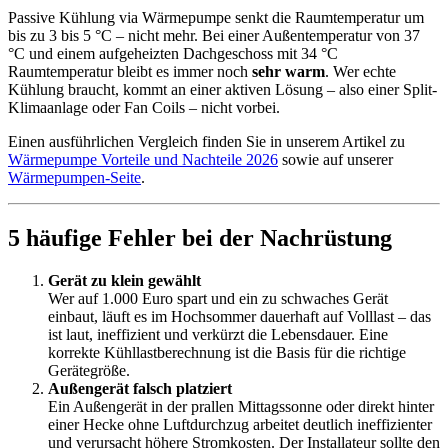
Passive Kühlung via Wärmepumpe senkt die Raumtemperatur um
bis zu 3 bis 5 °C – nicht mehr. Bei einer Außentemperatur von 37
°C und einem aufgeheizten Dachgeschoss mit 34 °C
Raumtemperatur bleibt es immer noch
sehr warm
. Wer echte
Kühlung braucht, kommt an einer aktiven Lösung – also einer Split-
Klimaanlage oder Fan Coils – nicht vorbei.
Einen ausführlichen Vergleich finden Sie in unserem Artikel zu
Wärmepumpe Vorteile und Nachteile 2026
sowie auf unserer
Wärmepumpen-Seite
.
5 häufige Fehler bei der Nachrüstung
Gerät zu klein gewählt
Wer auf 1.000 Euro spart und ein zu schwaches Gerät
einbaut, läuft es im Hochsommer dauerhaft auf Volllast – das
ist laut, ineffizient und verkürzt die Lebensdauer. Eine
korrekte Kühllastberechnung ist die Basis für die richtige
Gerätegröße.
Außengerät falsch platziert
Ein Außengerät in der prallen Mittagssonne oder direkt hinter
einer Hecke ohne Luftdurchzug arbeitet deutlich ineffizienter
und verursacht höhere Stromkosten. Der Installateur sollte den