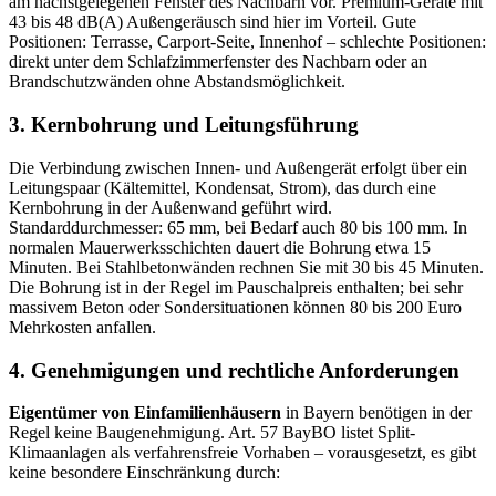
am nächstgelegenen Fenster des Nachbarn vor. Premium-Geräte mit
43 bis 48 dB(A) Außengeräusch sind hier im Vorteil. Gute
Positionen: Terrasse, Carport-Seite, Innenhof – schlechte Positionen:
direkt unter dem Schlafzimmerfenster des Nachbarn oder an
Brandschutzwänden ohne Abstandsmöglichkeit.
3. Kernbohrung und Leitungsführung
Die Verbindung zwischen Innen- und Außengerät erfolgt über ein
Leitungspaar (Kältemittel, Kondensat, Strom), das durch eine
Kernbohrung in der Außenwand geführt wird.
Standarddurchmesser: 65 mm, bei Bedarf auch 80 bis 100 mm. In
normalen Mauerwerksschichten dauert die Bohrung etwa 15
Minuten. Bei Stahlbetonwänden rechnen Sie mit 30 bis 45 Minuten.
Die Bohrung ist in der Regel im Pauschalpreis enthalten; bei sehr
massivem Beton oder Sondersituationen können 80 bis 200 Euro
Mehrkosten anfallen.
4. Genehmigungen und rechtliche Anforderungen
Eigentümer von Einfamilienhäusern
in Bayern benötigen in der
Regel keine Baugenehmigung. Art. 57 BayBO listet Split-
Klimaanlagen als verfahrensfreie Vorhaben – vorausgesetzt, es gibt
keine besondere Einschränkung durch: