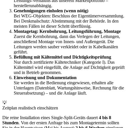
Leistungs-Verhältnis aus unserem Markenportfolio –
herstellerunabhängig.
Genehmigungen einholen (wenn nötig)
Bei WEG-Objekten: Beschluss der Eigentümerversammlung.
Bei Denkmalschutz: Abstimmung mit der Behörde. In den
meisten Fällen ist dieser Schritt überflüssig.
Montagetag: Kernbohrung, Leitungsführung, Montage
Zuerst die Kernbohrung, dann das Verlegen der Leitungen,
anschließend Montage von Innen- und Außengerät. Die
Leitungen werden sauber verkleidet oder in Kabelkanälen
geführt.
Befüllung mit Kältemittel und Dichtigkeitsprüfung
Nur durch zertifizierte Kältetechniker (Kategorie I). Das
Kältemittel wird eingefüllt, die Anlage auf Dichtigkeit geprüft
und in Betrieb genommen.
Einweisung und Dokumentation
Sie werden in die Bedienung eingewiesen, erhalten alle
Unterlagen (Datenblatt, Wartungshinweise, Rechnung für die
Steuerabsetzung) – und die Anlage läuft.
💡
Zeitplan realistisch einschätzen
Die reine Installation eines Single-Split-Geräts dauert
4 bis 8
Stunden
. Von der ersten Anfrage bis zum Montagetermin sollten
Sie in der Hauptsaison (Mai bis August)
2 bis 6 Wochen
einplanen