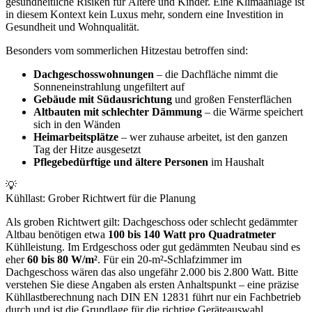
gesundheitliche Risiken für Ältere und Kinder. Eine Klimaanlage ist
in diesem Kontext kein Luxus mehr, sondern eine Investition in
Gesundheit und Wohnqualität.
Besonders vom sommerlichen Hitzestau betroffen sind:
Dachgeschosswohnungen
– die Dachfläche nimmt die
Sonneneinstrahlung ungefiltert auf
Gebäude mit Südausrichtung
und großen Fensterflächen
Altbauten mit schlechter Dämmung
– die Wärme speichert
sich in den Wänden
Heimarbeitsplätze
– wer zuhause arbeitet, ist den ganzen
Tag der Hitze ausgesetzt
Pflegebedürftige und ältere Personen
im Haushalt
💡
Kühllast: Grober Richtwert für die Planung
Als groben Richtwert gilt: Dachgeschoss oder schlecht gedämmter
Altbau benötigen etwa
100 bis 140 Watt pro Quadratmeter
Kühlleistung. Im Erdgeschoss oder gut gedämmten Neubau sind es
eher
60 bis 80 W/m²
. Für ein 20-m²-Schlafzimmer im
Dachgeschoss wären das also ungefähr 2.000 bis 2.800 Watt. Bitte
verstehen Sie diese Angaben als ersten Anhaltspunkt – eine präzise
Kühllastberechnung nach DIN EN 12831 führt nur ein Fachbetrieb
durch und ist die Grundlage für die richtige Geräteauswahl.