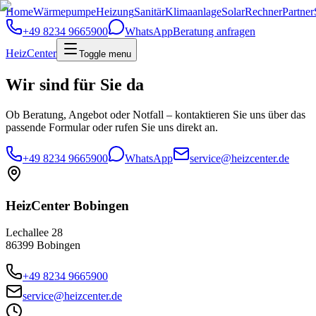
Home
Wärmepumpe
Heizung
Sanitär
Klimaanlage
Solar
Rechner
Partner
+49 8234 9665900
WhatsApp
Beratung anfragen
HeizCenter
Toggle menu
Wir sind für Sie da
Ob Beratung, Angebot oder Notfall – kontaktieren Sie uns über das
passende Formular oder rufen Sie uns direkt an.
+49 8234 9665900
WhatsApp
service@heizcenter.de
HeizCenter Bobingen
Lechallee 28
86399 Bobingen
+49 8234 9665900
service@heizcenter.de